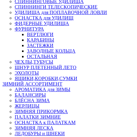
СПИННИНГОВЫЕ УДИЛИЩА
СПИННИНГИ ТЕЛЕСКОПИЧЕСКИЕ
УДИЛИЩА для ПОПЛАВОЧНОЙ ЛОВЛИ
ОСНАСТКА для УДИЛИЩ
ФИДЕРНЫЕ УДИЛИЩА
ФУРНИТУРА
ВЕРТЛЮГИ
КАРАБИНЫ
ЗАСТЕЖКИ
ЗАВОДНЫЕ КОЛЬЦА
ОСТАЛЬНАЯ
ЧЕХЛЫ,ТУБУСЫ
ШНУР ПЛЕТЕННЫЙ ЛЕТО
ЭХОЛОТЫ
ЯЩИКИ,КОРОБКИ,СУМКИ
ЗИМНИЙ АССОРТИМЕНТ
АРОМАТИКА для ЗИМЫ
БАЛАНСИРЫ
БЛЁСНА ЗИМА
ЖЕРЛИЦЫ
ЗИМНЯЯ ПРИКОРМКА
ПАЛАТКИ ЗИМНИЕ
ОСНАСТКА к ПАЛАТКАМ
ЗИМНЯЯ ЛЕСКА
ЛЕДОБУРЫ и ШНЕКИ