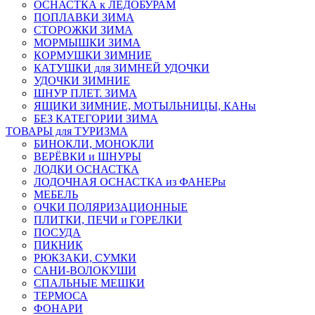
ОСНАСТКА к ЛЕДОБУРАМ
ПОПЛАВКИ ЗИМА
СТОРОЖКИ ЗИМА
МОРМЫШКИ ЗИМА
КОРМУШКИ ЗИМНИЕ
КАТУШКИ для ЗИМНЕЙ УДОЧКИ
УДОЧКИ ЗИМНИЕ
ШНУР ПЛЕТ. ЗИМА
ЯЩИКИ ЗИМНИЕ, МОТЫЛЬНИЦЫ, КАНы
БЕЗ КАТЕГОРИИ ЗИМА
ТОВАРЫ для ТУРИЗМА
БИНОКЛИ, МОНОКЛИ
ВЕРЁВКИ и ШНУРЫ
ЛОДКИ ОСНАСТКА
ЛОДОЧНАЯ ОСНАСТКА из ФАНЕРы
МЕБЕЛЬ
ОЧКИ ПОЛЯРИЗАЦИОННЫЕ
ПЛИТКИ, ПЕЧИ и ГОРЕЛКИ
ПОСУДА
ПИКНИК
РЮКЗАКИ, СУМКИ
САНИ-ВОЛОКУШИ
СПАЛЬНЫЕ МЕШКИ
ТЕРМОСА
ФОНАРИ