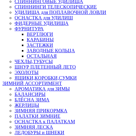
СПИННИНГОВЫЕ УДИЛИЩА
СПИННИНГИ ТЕЛЕСКОПИЧЕСКИЕ
УДИЛИЩА для ПОПЛАВОЧНОЙ ЛОВЛИ
ОСНАСТКА для УДИЛИЩ
ФИДЕРНЫЕ УДИЛИЩА
ФУРНИТУРА
ВЕРТЛЮГИ
КАРАБИНЫ
ЗАСТЕЖКИ
ЗАВОДНЫЕ КОЛЬЦА
ОСТАЛЬНАЯ
ЧЕХЛЫ,ТУБУСЫ
ШНУР ПЛЕТЕННЫЙ ЛЕТО
ЭХОЛОТЫ
ЯЩИКИ,КОРОБКИ,СУМКИ
ЗИМНИЙ АССОРТИМЕНТ
АРОМАТИКА для ЗИМЫ
БАЛАНСИРЫ
БЛЁСНА ЗИМА
ЖЕРЛИЦЫ
ЗИМНЯЯ ПРИКОРМКА
ПАЛАТКИ ЗИМНИЕ
ОСНАСТКА к ПАЛАТКАМ
ЗИМНЯЯ ЛЕСКА
ЛЕДОБУРЫ и ШНЕКИ