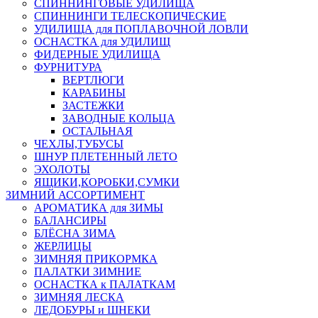
СПИННИНГОВЫЕ УДИЛИЩА
СПИННИНГИ ТЕЛЕСКОПИЧЕСКИЕ
УДИЛИЩА для ПОПЛАВОЧНОЙ ЛОВЛИ
ОСНАСТКА для УДИЛИЩ
ФИДЕРНЫЕ УДИЛИЩА
ФУРНИТУРА
ВЕРТЛЮГИ
КАРАБИНЫ
ЗАСТЕЖКИ
ЗАВОДНЫЕ КОЛЬЦА
ОСТАЛЬНАЯ
ЧЕХЛЫ,ТУБУСЫ
ШНУР ПЛЕТЕННЫЙ ЛЕТО
ЭХОЛОТЫ
ЯЩИКИ,КОРОБКИ,СУМКИ
ЗИМНИЙ АССОРТИМЕНТ
АРОМАТИКА для ЗИМЫ
БАЛАНСИРЫ
БЛЁСНА ЗИМА
ЖЕРЛИЦЫ
ЗИМНЯЯ ПРИКОРМКА
ПАЛАТКИ ЗИМНИЕ
ОСНАСТКА к ПАЛАТКАМ
ЗИМНЯЯ ЛЕСКА
ЛЕДОБУРЫ и ШНЕКИ