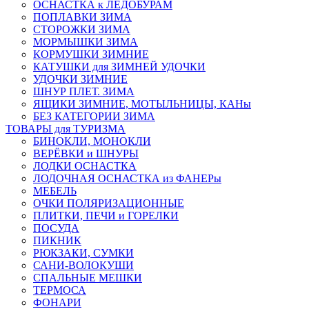
ОСНАСТКА к ЛЕДОБУРАМ
ПОПЛАВКИ ЗИМА
СТОРОЖКИ ЗИМА
МОРМЫШКИ ЗИМА
КОРМУШКИ ЗИМНИЕ
КАТУШКИ для ЗИМНЕЙ УДОЧКИ
УДОЧКИ ЗИМНИЕ
ШНУР ПЛЕТ. ЗИМА
ЯЩИКИ ЗИМНИЕ, МОТЫЛЬНИЦЫ, КАНы
БЕЗ КАТЕГОРИИ ЗИМА
ТОВАРЫ для ТУРИЗМА
БИНОКЛИ, МОНОКЛИ
ВЕРЁВКИ и ШНУРЫ
ЛОДКИ ОСНАСТКА
ЛОДОЧНАЯ ОСНАСТКА из ФАНЕРы
МЕБЕЛЬ
ОЧКИ ПОЛЯРИЗАЦИОННЫЕ
ПЛИТКИ, ПЕЧИ и ГОРЕЛКИ
ПОСУДА
ПИКНИК
РЮКЗАКИ, СУМКИ
САНИ-ВОЛОКУШИ
СПАЛЬНЫЕ МЕШКИ
ТЕРМОСА
ФОНАРИ