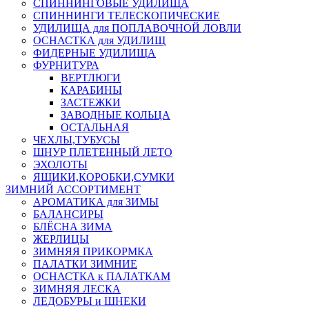
СПИННИНГОВЫЕ УДИЛИЩА
СПИННИНГИ ТЕЛЕСКОПИЧЕСКИЕ
УДИЛИЩА для ПОПЛАВОЧНОЙ ЛОВЛИ
ОСНАСТКА для УДИЛИЩ
ФИДЕРНЫЕ УДИЛИЩА
ФУРНИТУРА
ВЕРТЛЮГИ
КАРАБИНЫ
ЗАСТЕЖКИ
ЗАВОДНЫЕ КОЛЬЦА
ОСТАЛЬНАЯ
ЧЕХЛЫ,ТУБУСЫ
ШНУР ПЛЕТЕННЫЙ ЛЕТО
ЭХОЛОТЫ
ЯЩИКИ,КОРОБКИ,СУМКИ
ЗИМНИЙ АССОРТИМЕНТ
АРОМАТИКА для ЗИМЫ
БАЛАНСИРЫ
БЛЁСНА ЗИМА
ЖЕРЛИЦЫ
ЗИМНЯЯ ПРИКОРМКА
ПАЛАТКИ ЗИМНИЕ
ОСНАСТКА к ПАЛАТКАМ
ЗИМНЯЯ ЛЕСКА
ЛЕДОБУРЫ и ШНЕКИ