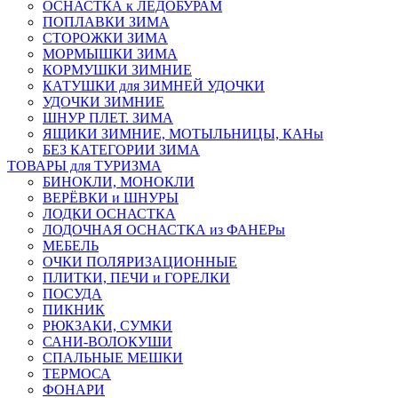
ОСНАСТКА к ЛЕДОБУРАМ
ПОПЛАВКИ ЗИМА
СТОРОЖКИ ЗИМА
МОРМЫШКИ ЗИМА
КОРМУШКИ ЗИМНИЕ
КАТУШКИ для ЗИМНЕЙ УДОЧКИ
УДОЧКИ ЗИМНИЕ
ШНУР ПЛЕТ. ЗИМА
ЯЩИКИ ЗИМНИЕ, МОТЫЛЬНИЦЫ, КАНы
БЕЗ КАТЕГОРИИ ЗИМА
ТОВАРЫ для ТУРИЗМА
БИНОКЛИ, МОНОКЛИ
ВЕРЁВКИ и ШНУРЫ
ЛОДКИ ОСНАСТКА
ЛОДОЧНАЯ ОСНАСТКА из ФАНЕРы
МЕБЕЛЬ
ОЧКИ ПОЛЯРИЗАЦИОННЫЕ
ПЛИТКИ, ПЕЧИ и ГОРЕЛКИ
ПОСУДА
ПИКНИК
РЮКЗАКИ, СУМКИ
САНИ-ВОЛОКУШИ
СПАЛЬНЫЕ МЕШКИ
ТЕРМОСА
ФОНАРИ