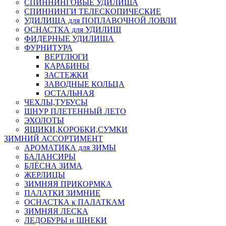
СПИННИНГОВЫЕ УДИЛИЩА
СПИННИНГИ ТЕЛЕСКОПИЧЕСКИЕ
УДИЛИЩА для ПОПЛАВОЧНОЙ ЛОВЛИ
ОСНАСТКА для УДИЛИЩ
ФИДЕРНЫЕ УДИЛИЩА
ФУРНИТУРА
ВЕРТЛЮГИ
КАРАБИНЫ
ЗАСТЕЖКИ
ЗАВОДНЫЕ КОЛЬЦА
ОСТАЛЬНАЯ
ЧЕХЛЫ,ТУБУСЫ
ШНУР ПЛЕТЕННЫЙ ЛЕТО
ЭХОЛОТЫ
ЯЩИКИ,КОРОБКИ,СУМКИ
ЗИМНИЙ АССОРТИМЕНТ
АРОМАТИКА для ЗИМЫ
БАЛАНСИРЫ
БЛЁСНА ЗИМА
ЖЕРЛИЦЫ
ЗИМНЯЯ ПРИКОРМКА
ПАЛАТКИ ЗИМНИЕ
ОСНАСТКА к ПАЛАТКАМ
ЗИМНЯЯ ЛЕСКА
ЛЕДОБУРЫ и ШНЕКИ