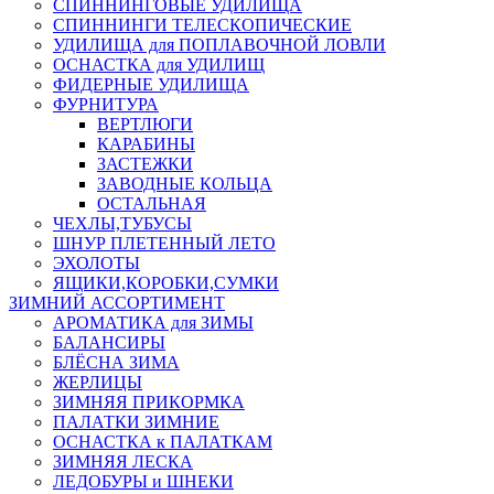
СПИННИНГОВЫЕ УДИЛИЩА
СПИННИНГИ ТЕЛЕСКОПИЧЕСКИЕ
УДИЛИЩА для ПОПЛАВОЧНОЙ ЛОВЛИ
ОСНАСТКА для УДИЛИЩ
ФИДЕРНЫЕ УДИЛИЩА
ФУРНИТУРА
ВЕРТЛЮГИ
КАРАБИНЫ
ЗАСТЕЖКИ
ЗАВОДНЫЕ КОЛЬЦА
ОСТАЛЬНАЯ
ЧЕХЛЫ,ТУБУСЫ
ШНУР ПЛЕТЕННЫЙ ЛЕТО
ЭХОЛОТЫ
ЯЩИКИ,КОРОБКИ,СУМКИ
ЗИМНИЙ АССОРТИМЕНТ
АРОМАТИКА для ЗИМЫ
БАЛАНСИРЫ
БЛЁСНА ЗИМА
ЖЕРЛИЦЫ
ЗИМНЯЯ ПРИКОРМКА
ПАЛАТКИ ЗИМНИЕ
ОСНАСТКА к ПАЛАТКАМ
ЗИМНЯЯ ЛЕСКА
ЛЕДОБУРЫ и ШНЕКИ