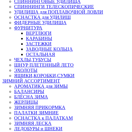
СПИННИНГОВЫЕ УДИЛИЩА
СПИННИНГИ ТЕЛЕСКОПИЧЕСКИЕ
УДИЛИЩА для ПОПЛАВОЧНОЙ ЛОВЛИ
ОСНАСТКА для УДИЛИЩ
ФИДЕРНЫЕ УДИЛИЩА
ФУРНИТУРА
ВЕРТЛЮГИ
КАРАБИНЫ
ЗАСТЕЖКИ
ЗАВОДНЫЕ КОЛЬЦА
ОСТАЛЬНАЯ
ЧЕХЛЫ,ТУБУСЫ
ШНУР ПЛЕТЕННЫЙ ЛЕТО
ЭХОЛОТЫ
ЯЩИКИ,КОРОБКИ,СУМКИ
ЗИМНИЙ АССОРТИМЕНТ
АРОМАТИКА для ЗИМЫ
БАЛАНСИРЫ
БЛЁСНА ЗИМА
ЖЕРЛИЦЫ
ЗИМНЯЯ ПРИКОРМКА
ПАЛАТКИ ЗИМНИЕ
ОСНАСТКА к ПАЛАТКАМ
ЗИМНЯЯ ЛЕСКА
ЛЕДОБУРЫ и ШНЕКИ