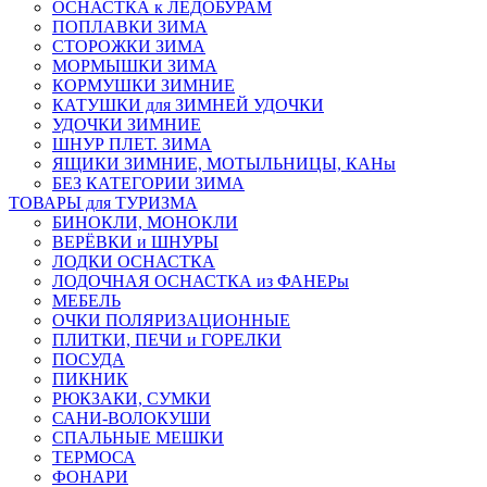
ОСНАСТКА к ЛЕДОБУРАМ
ПОПЛАВКИ ЗИМА
СТОРОЖКИ ЗИМА
МОРМЫШКИ ЗИМА
КОРМУШКИ ЗИМНИЕ
КАТУШКИ для ЗИМНЕЙ УДОЧКИ
УДОЧКИ ЗИМНИЕ
ШНУР ПЛЕТ. ЗИМА
ЯЩИКИ ЗИМНИЕ, МОТЫЛЬНИЦЫ, КАНы
БЕЗ КАТЕГОРИИ ЗИМА
ТОВАРЫ для ТУРИЗМА
БИНОКЛИ, МОНОКЛИ
ВЕРЁВКИ и ШНУРЫ
ЛОДКИ ОСНАСТКА
ЛОДОЧНАЯ ОСНАСТКА из ФАНЕРы
МЕБЕЛЬ
ОЧКИ ПОЛЯРИЗАЦИОННЫЕ
ПЛИТКИ, ПЕЧИ и ГОРЕЛКИ
ПОСУДА
ПИКНИК
РЮКЗАКИ, СУМКИ
САНИ-ВОЛОКУШИ
СПАЛЬНЫЕ МЕШКИ
ТЕРМОСА
ФОНАРИ