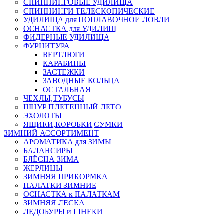
СПИННИНГОВЫЕ УДИЛИЩА
СПИННИНГИ ТЕЛЕСКОПИЧЕСКИЕ
УДИЛИЩА для ПОПЛАВОЧНОЙ ЛОВЛИ
ОСНАСТКА для УДИЛИЩ
ФИДЕРНЫЕ УДИЛИЩА
ФУРНИТУРА
ВЕРТЛЮГИ
КАРАБИНЫ
ЗАСТЕЖКИ
ЗАВОДНЫЕ КОЛЬЦА
ОСТАЛЬНАЯ
ЧЕХЛЫ,ТУБУСЫ
ШНУР ПЛЕТЕННЫЙ ЛЕТО
ЭХОЛОТЫ
ЯЩИКИ,КОРОБКИ,СУМКИ
ЗИМНИЙ АССОРТИМЕНТ
АРОМАТИКА для ЗИМЫ
БАЛАНСИРЫ
БЛЁСНА ЗИМА
ЖЕРЛИЦЫ
ЗИМНЯЯ ПРИКОРМКА
ПАЛАТКИ ЗИМНИЕ
ОСНАСТКА к ПАЛАТКАМ
ЗИМНЯЯ ЛЕСКА
ЛЕДОБУРЫ и ШНЕКИ