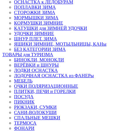
ОСНАСТКА к ЛЕДОБУРАМ
ПОПЛАВКИ ЗИМА
СТОРОЖКИ ЗИМА
МОРМЫШКИ ЗИМА
КОРМУШКИ ЗИМНИЕ
КАТУШКИ для ЗИМНЕЙ УДОЧКИ
УДОЧКИ ЗИМНИЕ
ШНУР ПЛЕТ. ЗИМА
ЯЩИКИ ЗИМНИЕ, МОТЫЛЬНИЦЫ, КАНы
БЕЗ КАТЕГОРИИ ЗИМА
ТОВАРЫ для ТУРИЗМА
БИНОКЛИ, МОНОКЛИ
ВЕРЁВКИ и ШНУРЫ
ЛОДКИ ОСНАСТКА
ЛОДОЧНАЯ ОСНАСТКА из ФАНЕРы
МЕБЕЛЬ
ОЧКИ ПОЛЯРИЗАЦИОННЫЕ
ПЛИТКИ, ПЕЧИ и ГОРЕЛКИ
ПОСУДА
ПИКНИК
РЮКЗАКИ, СУМКИ
САНИ-ВОЛОКУШИ
СПАЛЬНЫЕ МЕШКИ
ТЕРМОСА
ФОНАРИ