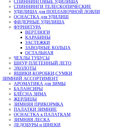
СПИННИНГОВЫЕ УДИЛИЩА
СПИННИНГИ ТЕЛЕСКОПИЧЕСКИЕ
УДИЛИЩА для ПОПЛАВОЧНОЙ ЛОВЛИ
ОСНАСТКА для УДИЛИЩ
ФИДЕРНЫЕ УДИЛИЩА
ФУРНИТУРА
ВЕРТЛЮГИ
КАРАБИНЫ
ЗАСТЕЖКИ
ЗАВОДНЫЕ КОЛЬЦА
ОСТАЛЬНАЯ
ЧЕХЛЫ,ТУБУСЫ
ШНУР ПЛЕТЕННЫЙ ЛЕТО
ЭХОЛОТЫ
ЯЩИКИ,КОРОБКИ,СУМКИ
ЗИМНИЙ АССОРТИМЕНТ
АРОМАТИКА для ЗИМЫ
БАЛАНСИРЫ
БЛЁСНА ЗИМА
ЖЕРЛИЦЫ
ЗИМНЯЯ ПРИКОРМКА
ПАЛАТКИ ЗИМНИЕ
ОСНАСТКА к ПАЛАТКАМ
ЗИМНЯЯ ЛЕСКА
ЛЕДОБУРЫ и ШНЕКИ