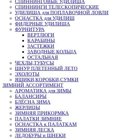
СПИННИНГОВЫЕ УДИЛИЩА
СПИННИНГИ ТЕЛЕСКОПИЧЕСКИЕ
УДИЛИЩА для ПОПЛАВОЧНОЙ ЛОВЛИ
ОСНАСТКА для УДИЛИЩ
ФИДЕРНЫЕ УДИЛИЩА
ФУРНИТУРА
ВЕРТЛЮГИ
КАРАБИНЫ
ЗАСТЕЖКИ
ЗАВОДНЫЕ КОЛЬЦА
ОСТАЛЬНАЯ
ЧЕХЛЫ,ТУБУСЫ
ШНУР ПЛЕТЕННЫЙ ЛЕТО
ЭХОЛОТЫ
ЯЩИКИ,КОРОБКИ,СУМКИ
ЗИМНИЙ АССОРТИМЕНТ
АРОМАТИКА для ЗИМЫ
БАЛАНСИРЫ
БЛЁСНА ЗИМА
ЖЕРЛИЦЫ
ЗИМНЯЯ ПРИКОРМКА
ПАЛАТКИ ЗИМНИЕ
ОСНАСТКА к ПАЛАТКАМ
ЗИМНЯЯ ЛЕСКА
ЛЕДОБУРЫ и ШНЕКИ