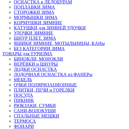
ОСНАСТКА к ЛЕДОБУРАМ
ПОПЛАВКИ ЗИМА
СТОРОЖКИ ЗИМА
МОРМЫШКИ ЗИМА
КОРМУШКИ ЗИМНИЕ
КАТУШКИ для ЗИМНЕЙ УДОЧКИ
УДОЧКИ ЗИМНИЕ
ШНУР ПЛЕТ. ЗИМА
ЯЩИКИ ЗИМНИЕ, МОТЫЛЬНИЦЫ, КАНы
БЕЗ КАТЕГОРИИ ЗИМА
ТОВАРЫ для ТУРИЗМА
БИНОКЛИ, МОНОКЛИ
ВЕРЁВКИ и ШНУРЫ
ЛОДКИ ОСНАСТКА
ЛОДОЧНАЯ ОСНАСТКА из ФАНЕРы
МЕБЕЛЬ
ОЧКИ ПОЛЯРИЗАЦИОННЫЕ
ПЛИТКИ, ПЕЧИ и ГОРЕЛКИ
ПОСУДА
ПИКНИК
РЮКЗАКИ, СУМКИ
САНИ-ВОЛОКУШИ
СПАЛЬНЫЕ МЕШКИ
ТЕРМОСА
ФОНАРИ