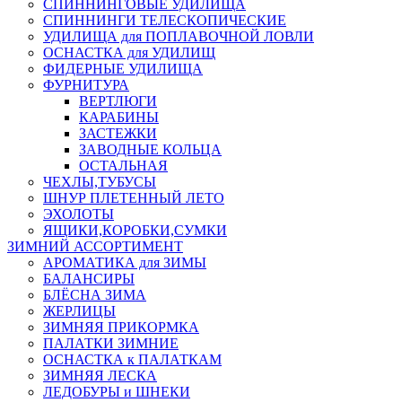
СПИННИНГОВЫЕ УДИЛИЩА
СПИННИНГИ ТЕЛЕСКОПИЧЕСКИЕ
УДИЛИЩА для ПОПЛАВОЧНОЙ ЛОВЛИ
ОСНАСТКА для УДИЛИЩ
ФИДЕРНЫЕ УДИЛИЩА
ФУРНИТУРА
ВЕРТЛЮГИ
КАРАБИНЫ
ЗАСТЕЖКИ
ЗАВОДНЫЕ КОЛЬЦА
ОСТАЛЬНАЯ
ЧЕХЛЫ,ТУБУСЫ
ШНУР ПЛЕТЕННЫЙ ЛЕТО
ЭХОЛОТЫ
ЯЩИКИ,КОРОБКИ,СУМКИ
ЗИМНИЙ АССОРТИМЕНТ
АРОМАТИКА для ЗИМЫ
БАЛАНСИРЫ
БЛЁСНА ЗИМА
ЖЕРЛИЦЫ
ЗИМНЯЯ ПРИКОРМКА
ПАЛАТКИ ЗИМНИЕ
ОСНАСТКА к ПАЛАТКАМ
ЗИМНЯЯ ЛЕСКА
ЛЕДОБУРЫ и ШНЕКИ