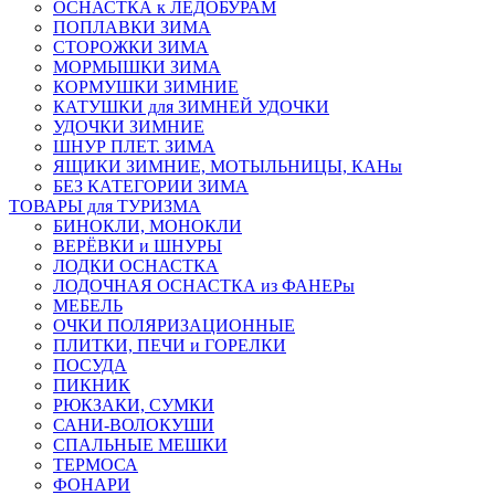
ОСНАСТКА к ЛЕДОБУРАМ
ПОПЛАВКИ ЗИМА
СТОРОЖКИ ЗИМА
МОРМЫШКИ ЗИМА
КОРМУШКИ ЗИМНИЕ
КАТУШКИ для ЗИМНЕЙ УДОЧКИ
УДОЧКИ ЗИМНИЕ
ШНУР ПЛЕТ. ЗИМА
ЯЩИКИ ЗИМНИЕ, МОТЫЛЬНИЦЫ, КАНы
БЕЗ КАТЕГОРИИ ЗИМА
ТОВАРЫ для ТУРИЗМА
БИНОКЛИ, МОНОКЛИ
ВЕРЁВКИ и ШНУРЫ
ЛОДКИ ОСНАСТКА
ЛОДОЧНАЯ ОСНАСТКА из ФАНЕРы
МЕБЕЛЬ
ОЧКИ ПОЛЯРИЗАЦИОННЫЕ
ПЛИТКИ, ПЕЧИ и ГОРЕЛКИ
ПОСУДА
ПИКНИК
РЮКЗАКИ, СУМКИ
САНИ-ВОЛОКУШИ
СПАЛЬНЫЕ МЕШКИ
ТЕРМОСА
ФОНАРИ