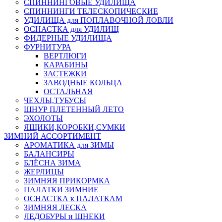
СПИННИНГОВЫЕ УДИЛИЩА
СПИННИНГИ ТЕЛЕСКОПИЧЕСКИЕ
УДИЛИЩА для ПОПЛАВОЧНОЙ ЛОВЛИ
ОСНАСТКА для УДИЛИЩ
ФИДЕРНЫЕ УДИЛИЩА
ФУРНИТУРА
ВЕРТЛЮГИ
КАРАБИНЫ
ЗАСТЕЖКИ
ЗАВОДНЫЕ КОЛЬЦА
ОСТАЛЬНАЯ
ЧЕХЛЫ,ТУБУСЫ
ШНУР ПЛЕТЕННЫЙ ЛЕТО
ЭХОЛОТЫ
ЯЩИКИ,КОРОБКИ,СУМКИ
ЗИМНИЙ АССОРТИМЕНТ
АРОМАТИКА для ЗИМЫ
БАЛАНСИРЫ
БЛЁСНА ЗИМА
ЖЕРЛИЦЫ
ЗИМНЯЯ ПРИКОРМКА
ПАЛАТКИ ЗИМНИЕ
ОСНАСТКА к ПАЛАТКАМ
ЗИМНЯЯ ЛЕСКА
ЛЕДОБУРЫ и ШНЕКИ