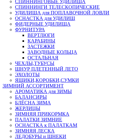
СПИННИНГОВЫЕ УДИЛИЩА
СПИННИНГИ ТЕЛЕСКОПИЧЕСКИЕ
УДИЛИЩА для ПОПЛАВОЧНОЙ ЛОВЛИ
ОСНАСТКА для УДИЛИЩ
ФИДЕРНЫЕ УДИЛИЩА
ФУРНИТУРА
ВЕРТЛЮГИ
КАРАБИНЫ
ЗАСТЕЖКИ
ЗАВОДНЫЕ КОЛЬЦА
ОСТАЛЬНАЯ
ЧЕХЛЫ,ТУБУСЫ
ШНУР ПЛЕТЕННЫЙ ЛЕТО
ЭХОЛОТЫ
ЯЩИКИ,КОРОБКИ,СУМКИ
ЗИМНИЙ АССОРТИМЕНТ
АРОМАТИКА для ЗИМЫ
БАЛАНСИРЫ
БЛЁСНА ЗИМА
ЖЕРЛИЦЫ
ЗИМНЯЯ ПРИКОРМКА
ПАЛАТКИ ЗИМНИЕ
ОСНАСТКА к ПАЛАТКАМ
ЗИМНЯЯ ЛЕСКА
ЛЕДОБУРЫ и ШНЕКИ