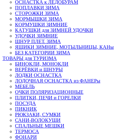
ОСНАСТКА к ЛЕДОБУРАМ
ПОПЛАВКИ ЗИМА
СТОРОЖКИ ЗИМА
МОРМЫШКИ ЗИМА
КОРМУШКИ ЗИМНИЕ
КАТУШКИ для ЗИМНЕЙ УДОЧКИ
УДОЧКИ ЗИМНИЕ
ШНУР ПЛЕТ. ЗИМА
ЯЩИКИ ЗИМНИЕ, МОТЫЛЬНИЦЫ, КАНы
БЕЗ КАТЕГОРИИ ЗИМА
ТОВАРЫ для ТУРИЗМА
БИНОКЛИ, МОНОКЛИ
ВЕРЁВКИ и ШНУРЫ
ЛОДКИ ОСНАСТКА
ЛОДОЧНАЯ ОСНАСТКА из ФАНЕРы
МЕБЕЛЬ
ОЧКИ ПОЛЯРИЗАЦИОННЫЕ
ПЛИТКИ, ПЕЧИ и ГОРЕЛКИ
ПОСУДА
ПИКНИК
РЮКЗАКИ, СУМКИ
САНИ-ВОЛОКУШИ
СПАЛЬНЫЕ МЕШКИ
ТЕРМОСА
ФОНАРИ