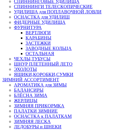
СПИННИНГОВЫЕ УДИЛИЩА
СПИННИНГИ ТЕЛЕСКОПИЧЕСКИЕ
УДИЛИЩА для ПОПЛАВОЧНОЙ ЛОВЛИ
ОСНАСТКА для УДИЛИЩ
ФИДЕРНЫЕ УДИЛИЩА
ФУРНИТУРА
ВЕРТЛЮГИ
КАРАБИНЫ
ЗАСТЕЖКИ
ЗАВОДНЫЕ КОЛЬЦА
ОСТАЛЬНАЯ
ЧЕХЛЫ,ТУБУСЫ
ШНУР ПЛЕТЕННЫЙ ЛЕТО
ЭХОЛОТЫ
ЯЩИКИ,КОРОБКИ,СУМКИ
ЗИМНИЙ АССОРТИМЕНТ
АРОМАТИКА для ЗИМЫ
БАЛАНСИРЫ
БЛЁСНА ЗИМА
ЖЕРЛИЦЫ
ЗИМНЯЯ ПРИКОРМКА
ПАЛАТКИ ЗИМНИЕ
ОСНАСТКА к ПАЛАТКАМ
ЗИМНЯЯ ЛЕСКА
ЛЕДОБУРЫ и ШНЕКИ