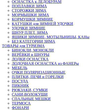
ОСНАСТКА к ЛЕДОБУРАМ
ПОПЛАВКИ ЗИМА
СТОРОЖКИ ЗИМА
МОРМЫШКИ ЗИМА
КОРМУШКИ ЗИМНИЕ
КАТУШКИ для ЗИМНЕЙ УДОЧКИ
УДОЧКИ ЗИМНИЕ
ШНУР ПЛЕТ. ЗИМА
ЯЩИКИ ЗИМНИЕ, МОТЫЛЬНИЦЫ, КАНы
БЕЗ КАТЕГОРИИ ЗИМА
ТОВАРЫ для ТУРИЗМА
БИНОКЛИ, МОНОКЛИ
ВЕРЁВКИ и ШНУРЫ
ЛОДКИ ОСНАСТКА
ЛОДОЧНАЯ ОСНАСТКА из ФАНЕРы
МЕБЕЛЬ
ОЧКИ ПОЛЯРИЗАЦИОННЫЕ
ПЛИТКИ, ПЕЧИ и ГОРЕЛКИ
ПОСУДА
ПИКНИК
РЮКЗАКИ, СУМКИ
САНИ-ВОЛОКУШИ
СПАЛЬНЫЕ МЕШКИ
ТЕРМОСА
ФОНАРИ