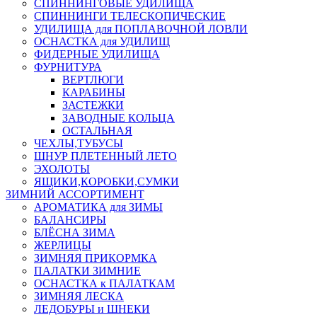
СПИННИНГОВЫЕ УДИЛИЩА
СПИННИНГИ ТЕЛЕСКОПИЧЕСКИЕ
УДИЛИЩА для ПОПЛАВОЧНОЙ ЛОВЛИ
ОСНАСТКА для УДИЛИЩ
ФИДЕРНЫЕ УДИЛИЩА
ФУРНИТУРА
ВЕРТЛЮГИ
КАРАБИНЫ
ЗАСТЕЖКИ
ЗАВОДНЫЕ КОЛЬЦА
ОСТАЛЬНАЯ
ЧЕХЛЫ,ТУБУСЫ
ШНУР ПЛЕТЕННЫЙ ЛЕТО
ЭХОЛОТЫ
ЯЩИКИ,КОРОБКИ,СУМКИ
ЗИМНИЙ АССОРТИМЕНТ
АРОМАТИКА для ЗИМЫ
БАЛАНСИРЫ
БЛЁСНА ЗИМА
ЖЕРЛИЦЫ
ЗИМНЯЯ ПРИКОРМКА
ПАЛАТКИ ЗИМНИЕ
ОСНАСТКА к ПАЛАТКАМ
ЗИМНЯЯ ЛЕСКА
ЛЕДОБУРЫ и ШНЕКИ