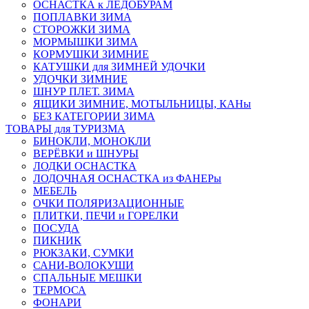
ОСНАСТКА к ЛЕДОБУРАМ
ПОПЛАВКИ ЗИМА
СТОРОЖКИ ЗИМА
МОРМЫШКИ ЗИМА
КОРМУШКИ ЗИМНИЕ
КАТУШКИ для ЗИМНЕЙ УДОЧКИ
УДОЧКИ ЗИМНИЕ
ШНУР ПЛЕТ. ЗИМА
ЯЩИКИ ЗИМНИЕ, МОТЫЛЬНИЦЫ, КАНы
БЕЗ КАТЕГОРИИ ЗИМА
ТОВАРЫ для ТУРИЗМА
БИНОКЛИ, МОНОКЛИ
ВЕРЁВКИ и ШНУРЫ
ЛОДКИ ОСНАСТКА
ЛОДОЧНАЯ ОСНАСТКА из ФАНЕРы
МЕБЕЛЬ
ОЧКИ ПОЛЯРИЗАЦИОННЫЕ
ПЛИТКИ, ПЕЧИ и ГОРЕЛКИ
ПОСУДА
ПИКНИК
РЮКЗАКИ, СУМКИ
САНИ-ВОЛОКУШИ
СПАЛЬНЫЕ МЕШКИ
ТЕРМОСА
ФОНАРИ