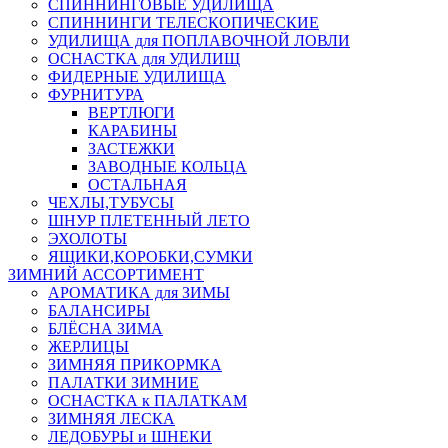
СПИННИНГОВЫЕ УДИЛИЩА
СПИННИНГИ ТЕЛЕСКОПИЧЕСКИЕ
УДИЛИЩА для ПОПЛАВОЧНОЙ ЛОВЛИ
ОСНАСТКА для УДИЛИЩ
ФИДЕРНЫЕ УДИЛИЩА
ФУРНИТУРА
ВЕРТЛЮГИ
КАРАБИНЫ
ЗАСТЕЖКИ
ЗАВОДНЫЕ КОЛЬЦА
ОСТАЛЬНАЯ
ЧЕХЛЫ,ТУБУСЫ
ШНУР ПЛЕТЕННЫЙ ЛЕТО
ЭХОЛОТЫ
ЯЩИКИ,КОРОБКИ,СУМКИ
ЗИМНИЙ АССОРТИМЕНТ
АРОМАТИКА для ЗИМЫ
БАЛАНСИРЫ
БЛЁСНА ЗИМА
ЖЕРЛИЦЫ
ЗИМНЯЯ ПРИКОРМКА
ПАЛАТКИ ЗИМНИЕ
ОСНАСТКА к ПАЛАТКАМ
ЗИМНЯЯ ЛЕСКА
ЛЕДОБУРЫ и ШНЕКИ