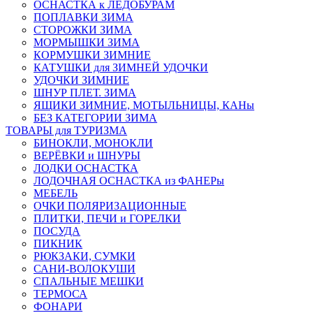
ОСНАСТКА к ЛЕДОБУРАМ
ПОПЛАВКИ ЗИМА
СТОРОЖКИ ЗИМА
МОРМЫШКИ ЗИМА
КОРМУШКИ ЗИМНИЕ
КАТУШКИ для ЗИМНЕЙ УДОЧКИ
УДОЧКИ ЗИМНИЕ
ШНУР ПЛЕТ. ЗИМА
ЯЩИКИ ЗИМНИЕ, МОТЫЛЬНИЦЫ, КАНы
БЕЗ КАТЕГОРИИ ЗИМА
ТОВАРЫ для ТУРИЗМА
БИНОКЛИ, МОНОКЛИ
ВЕРЁВКИ и ШНУРЫ
ЛОДКИ ОСНАСТКА
ЛОДОЧНАЯ ОСНАСТКА из ФАНЕРы
МЕБЕЛЬ
ОЧКИ ПОЛЯРИЗАЦИОННЫЕ
ПЛИТКИ, ПЕЧИ и ГОРЕЛКИ
ПОСУДА
ПИКНИК
РЮКЗАКИ, СУМКИ
САНИ-ВОЛОКУШИ
СПАЛЬНЫЕ МЕШКИ
ТЕРМОСА
ФОНАРИ