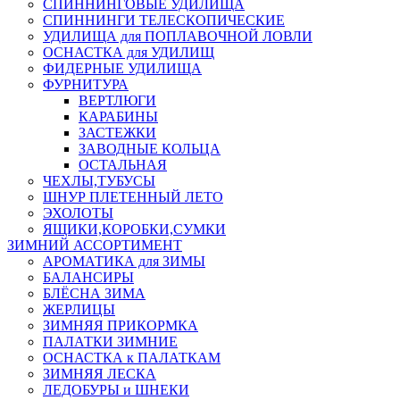
СПИННИНГОВЫЕ УДИЛИЩА
СПИННИНГИ ТЕЛЕСКОПИЧЕСКИЕ
УДИЛИЩА для ПОПЛАВОЧНОЙ ЛОВЛИ
ОСНАСТКА для УДИЛИЩ
ФИДЕРНЫЕ УДИЛИЩА
ФУРНИТУРА
ВЕРТЛЮГИ
КАРАБИНЫ
ЗАСТЕЖКИ
ЗАВОДНЫЕ КОЛЬЦА
ОСТАЛЬНАЯ
ЧЕХЛЫ,ТУБУСЫ
ШНУР ПЛЕТЕННЫЙ ЛЕТО
ЭХОЛОТЫ
ЯЩИКИ,КОРОБКИ,СУМКИ
ЗИМНИЙ АССОРТИМЕНТ
АРОМАТИКА для ЗИМЫ
БАЛАНСИРЫ
БЛЁСНА ЗИМА
ЖЕРЛИЦЫ
ЗИМНЯЯ ПРИКОРМКА
ПАЛАТКИ ЗИМНИЕ
ОСНАСТКА к ПАЛАТКАМ
ЗИМНЯЯ ЛЕСКА
ЛЕДОБУРЫ и ШНЕКИ