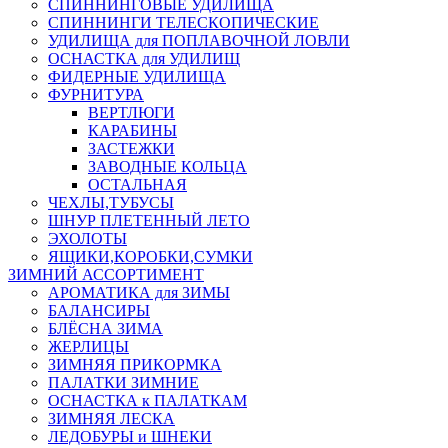
СПИННИНГОВЫЕ УДИЛИЩА
СПИННИНГИ ТЕЛЕСКОПИЧЕСКИЕ
УДИЛИЩА для ПОПЛАВОЧНОЙ ЛОВЛИ
ОСНАСТКА для УДИЛИЩ
ФИДЕРНЫЕ УДИЛИЩА
ФУРНИТУРА
ВЕРТЛЮГИ
КАРАБИНЫ
ЗАСТЕЖКИ
ЗАВОДНЫЕ КОЛЬЦА
ОСТАЛЬНАЯ
ЧЕХЛЫ,ТУБУСЫ
ШНУР ПЛЕТЕННЫЙ ЛЕТО
ЭХОЛОТЫ
ЯЩИКИ,КОРОБКИ,СУМКИ
ЗИМНИЙ АССОРТИМЕНТ
АРОМАТИКА для ЗИМЫ
БАЛАНСИРЫ
БЛЁСНА ЗИМА
ЖЕРЛИЦЫ
ЗИМНЯЯ ПРИКОРМКА
ПАЛАТКИ ЗИМНИЕ
ОСНАСТКА к ПАЛАТКАМ
ЗИМНЯЯ ЛЕСКА
ЛЕДОБУРЫ и ШНЕКИ