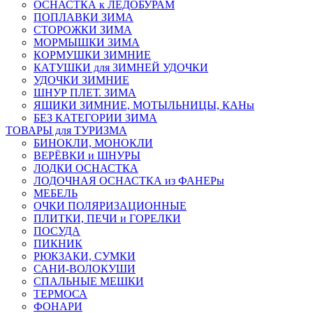
ОСНАСТКА к ЛЕДОБУРАМ
ПОПЛАВКИ ЗИМА
СТОРОЖКИ ЗИМА
МОРМЫШКИ ЗИМА
КОРМУШКИ ЗИМНИЕ
КАТУШКИ для ЗИМНЕЙ УДОЧКИ
УДОЧКИ ЗИМНИЕ
ШНУР ПЛЕТ. ЗИМА
ЯЩИКИ ЗИМНИЕ, МОТЫЛЬНИЦЫ, КАНы
БЕЗ КАТЕГОРИИ ЗИМА
ТОВАРЫ для ТУРИЗМА
БИНОКЛИ, МОНОКЛИ
ВЕРЁВКИ и ШНУРЫ
ЛОДКИ ОСНАСТКА
ЛОДОЧНАЯ ОСНАСТКА из ФАНЕРы
МЕБЕЛЬ
ОЧКИ ПОЛЯРИЗАЦИОННЫЕ
ПЛИТКИ, ПЕЧИ и ГОРЕЛКИ
ПОСУДА
ПИКНИК
РЮКЗАКИ, СУМКИ
САНИ-ВОЛОКУШИ
СПАЛЬНЫЕ МЕШКИ
ТЕРМОСА
ФОНАРИ