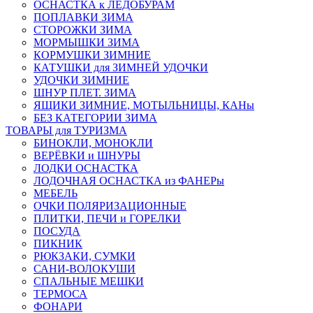
ОСНАСТКА к ЛЕДОБУРАМ
ПОПЛАВКИ ЗИМА
СТОРОЖКИ ЗИМА
МОРМЫШКИ ЗИМА
КОРМУШКИ ЗИМНИЕ
КАТУШКИ для ЗИМНЕЙ УДОЧКИ
УДОЧКИ ЗИМНИЕ
ШНУР ПЛЕТ. ЗИМА
ЯЩИКИ ЗИМНИЕ, МОТЫЛЬНИЦЫ, КАНы
БЕЗ КАТЕГОРИИ ЗИМА
ТОВАРЫ для ТУРИЗМА
БИНОКЛИ, МОНОКЛИ
ВЕРЁВКИ и ШНУРЫ
ЛОДКИ ОСНАСТКА
ЛОДОЧНАЯ ОСНАСТКА из ФАНЕРы
МЕБЕЛЬ
ОЧКИ ПОЛЯРИЗАЦИОННЫЕ
ПЛИТКИ, ПЕЧИ и ГОРЕЛКИ
ПОСУДА
ПИКНИК
РЮКЗАКИ, СУМКИ
САНИ-ВОЛОКУШИ
СПАЛЬНЫЕ МЕШКИ
ТЕРМОСА
ФОНАРИ