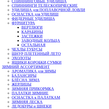
СПИННИНГОВЫЕ УДИЛИЩА
СПИННИНГИ ТЕЛЕСКОПИЧЕСКИЕ
УДИЛИЩА для ПОПЛАВОЧНОЙ ЛОВЛИ
ОСНАСТКА для УДИЛИЩ
ФИДЕРНЫЕ УДИЛИЩА
ФУРНИТУРА
ВЕРТЛЮГИ
КАРАБИНЫ
ЗАСТЕЖКИ
ЗАВОДНЫЕ КОЛЬЦА
ОСТАЛЬНАЯ
ЧЕХЛЫ,ТУБУСЫ
ШНУР ПЛЕТЕННЫЙ ЛЕТО
ЭХОЛОТЫ
ЯЩИКИ,КОРОБКИ,СУМКИ
ЗИМНИЙ АССОРТИМЕНТ
АРОМАТИКА для ЗИМЫ
БАЛАНСИРЫ
БЛЁСНА ЗИМА
ЖЕРЛИЦЫ
ЗИМНЯЯ ПРИКОРМКА
ПАЛАТКИ ЗИМНИЕ
ОСНАСТКА к ПАЛАТКАМ
ЗИМНЯЯ ЛЕСКА
ЛЕДОБУРЫ и ШНЕКИ