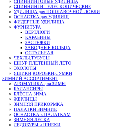
СПИННИНГОВЫЕ УДИЛИЩА
СПИННИНГИ ТЕЛЕСКОПИЧЕСКИЕ
УДИЛИЩА для ПОПЛАВОЧНОЙ ЛОВЛИ
ОСНАСТКА для УДИЛИЩ
ФИДЕРНЫЕ УДИЛИЩА
ФУРНИТУРА
ВЕРТЛЮГИ
КАРАБИНЫ
ЗАСТЕЖКИ
ЗАВОДНЫЕ КОЛЬЦА
ОСТАЛЬНАЯ
ЧЕХЛЫ,ТУБУСЫ
ШНУР ПЛЕТЕННЫЙ ЛЕТО
ЭХОЛОТЫ
ЯЩИКИ,КОРОБКИ,СУМКИ
ЗИМНИЙ АССОРТИМЕНТ
АРОМАТИКА для ЗИМЫ
БАЛАНСИРЫ
БЛЁСНА ЗИМА
ЖЕРЛИЦЫ
ЗИМНЯЯ ПРИКОРМКА
ПАЛАТКИ ЗИМНИЕ
ОСНАСТКА к ПАЛАТКАМ
ЗИМНЯЯ ЛЕСКА
ЛЕДОБУРЫ и ШНЕКИ