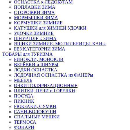
ОСНАСТКА к ЛЕДОБУРАМ
ПОПЛАВКИ ЗИМА
СТОРОЖКИ ЗИМА
МОРМЫШКИ ЗИМА
КОРМУШКИ ЗИМНИЕ
КАТУШКИ для ЗИМНЕЙ УДОЧКИ
УДОЧКИ ЗИМНИЕ
ШНУР ПЛЕТ. ЗИМА
ЯЩИКИ ЗИМНИЕ, МОТЫЛЬНИЦЫ, КАНы
БЕЗ КАТЕГОРИИ ЗИМА
ТОВАРЫ для ТУРИЗМА
БИНОКЛИ, МОНОКЛИ
ВЕРЁВКИ и ШНУРЫ
ЛОДКИ ОСНАСТКА
ЛОДОЧНАЯ ОСНАСТКА из ФАНЕРы
МЕБЕЛЬ
ОЧКИ ПОЛЯРИЗАЦИОННЫЕ
ПЛИТКИ, ПЕЧИ и ГОРЕЛКИ
ПОСУДА
ПИКНИК
РЮКЗАКИ, СУМКИ
САНИ-ВОЛОКУШИ
СПАЛЬНЫЕ МЕШКИ
ТЕРМОСА
ФОНАРИ