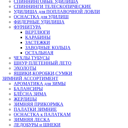
СПИННИНГОВЫЕ УДИЛИЩА
СПИННИНГИ ТЕЛЕСКОПИЧЕСКИЕ
УДИЛИЩА для ПОПЛАВОЧНОЙ ЛОВЛИ
ОСНАСТКА для УДИЛИЩ
ФИДЕРНЫЕ УДИЛИЩА
ФУРНИТУРА
ВЕРТЛЮГИ
КАРАБИНЫ
ЗАСТЕЖКИ
ЗАВОДНЫЕ КОЛЬЦА
ОСТАЛЬНАЯ
ЧЕХЛЫ,ТУБУСЫ
ШНУР ПЛЕТЕННЫЙ ЛЕТО
ЭХОЛОТЫ
ЯЩИКИ,КОРОБКИ,СУМКИ
ЗИМНИЙ АССОРТИМЕНТ
АРОМАТИКА для ЗИМЫ
БАЛАНСИРЫ
БЛЁСНА ЗИМА
ЖЕРЛИЦЫ
ЗИМНЯЯ ПРИКОРМКА
ПАЛАТКИ ЗИМНИЕ
ОСНАСТКА к ПАЛАТКАМ
ЗИМНЯЯ ЛЕСКА
ЛЕДОБУРЫ и ШНЕКИ