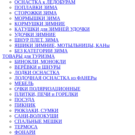
ОСНАСТКА к ЛЕДОБУРАМ
ПОПЛАВКИ ЗИМА
СТОРОЖКИ ЗИМА
МОРМЫШКИ ЗИМА
КОРМУШКИ ЗИМНИЕ
КАТУШКИ для ЗИМНЕЙ УДОЧКИ
УДОЧКИ ЗИМНИЕ
ШНУР ПЛЕТ. ЗИМА
ЯЩИКИ ЗИМНИЕ, МОТЫЛЬНИЦЫ, КАНы
БЕЗ КАТЕГОРИИ ЗИМА
ТОВАРЫ для ТУРИЗМА
БИНОКЛИ, МОНОКЛИ
ВЕРЁВКИ и ШНУРЫ
ЛОДКИ ОСНАСТКА
ЛОДОЧНАЯ ОСНАСТКА из ФАНЕРы
МЕБЕЛЬ
ОЧКИ ПОЛЯРИЗАЦИОННЫЕ
ПЛИТКИ, ПЕЧИ и ГОРЕЛКИ
ПОСУДА
ПИКНИК
РЮКЗАКИ, СУМКИ
САНИ-ВОЛОКУШИ
СПАЛЬНЫЕ МЕШКИ
ТЕРМОСА
ФОНАРИ