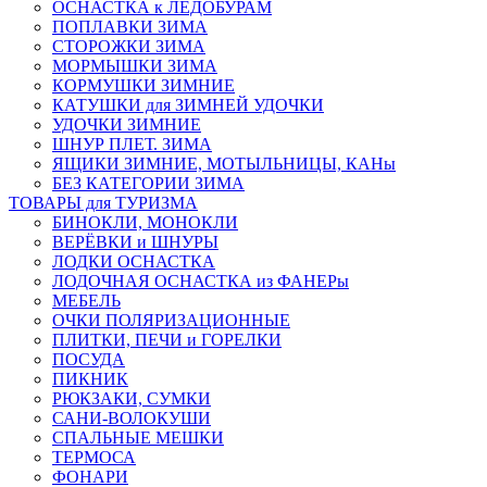
ОСНАСТКА к ЛЕДОБУРАМ
ПОПЛАВКИ ЗИМА
СТОРОЖКИ ЗИМА
МОРМЫШКИ ЗИМА
КОРМУШКИ ЗИМНИЕ
КАТУШКИ для ЗИМНЕЙ УДОЧКИ
УДОЧКИ ЗИМНИЕ
ШНУР ПЛЕТ. ЗИМА
ЯЩИКИ ЗИМНИЕ, МОТЫЛЬНИЦЫ, КАНы
БЕЗ КАТЕГОРИИ ЗИМА
ТОВАРЫ для ТУРИЗМА
БИНОКЛИ, МОНОКЛИ
ВЕРЁВКИ и ШНУРЫ
ЛОДКИ ОСНАСТКА
ЛОДОЧНАЯ ОСНАСТКА из ФАНЕРы
МЕБЕЛЬ
ОЧКИ ПОЛЯРИЗАЦИОННЫЕ
ПЛИТКИ, ПЕЧИ и ГОРЕЛКИ
ПОСУДА
ПИКНИК
РЮКЗАКИ, СУМКИ
САНИ-ВОЛОКУШИ
СПАЛЬНЫЕ МЕШКИ
ТЕРМОСА
ФОНАРИ