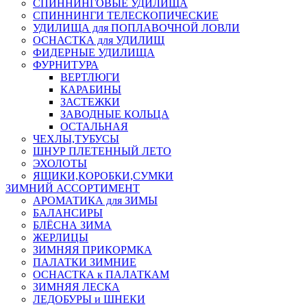
СПИННИНГОВЫЕ УДИЛИЩА
СПИННИНГИ ТЕЛЕСКОПИЧЕСКИЕ
УДИЛИЩА для ПОПЛАВОЧНОЙ ЛОВЛИ
ОСНАСТКА для УДИЛИЩ
ФИДЕРНЫЕ УДИЛИЩА
ФУРНИТУРА
ВЕРТЛЮГИ
КАРАБИНЫ
ЗАСТЕЖКИ
ЗАВОДНЫЕ КОЛЬЦА
ОСТАЛЬНАЯ
ЧЕХЛЫ,ТУБУСЫ
ШНУР ПЛЕТЕННЫЙ ЛЕТО
ЭХОЛОТЫ
ЯЩИКИ,КОРОБКИ,СУМКИ
ЗИМНИЙ АССОРТИМЕНТ
АРОМАТИКА для ЗИМЫ
БАЛАНСИРЫ
БЛЁСНА ЗИМА
ЖЕРЛИЦЫ
ЗИМНЯЯ ПРИКОРМКА
ПАЛАТКИ ЗИМНИЕ
ОСНАСТКА к ПАЛАТКАМ
ЗИМНЯЯ ЛЕСКА
ЛЕДОБУРЫ и ШНЕКИ