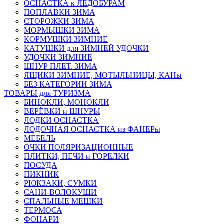
ОСНАСТКА к ЛЕДОБУРАМ
ПОПЛАВКИ ЗИМА
СТОРОЖКИ ЗИМА
МОРМЫШКИ ЗИМА
КОРМУШКИ ЗИМНИЕ
КАТУШКИ для ЗИМНЕЙ УДОЧКИ
УДОЧКИ ЗИМНИЕ
ШНУР ПЛЕТ. ЗИМА
ЯЩИКИ ЗИМНИЕ, МОТЫЛЬНИЦЫ, КАНы
БЕЗ КАТЕГОРИИ ЗИМА
ТОВАРЫ для ТУРИЗМА
БИНОКЛИ, МОНОКЛИ
ВЕРЁВКИ и ШНУРЫ
ЛОДКИ ОСНАСТКА
ЛОДОЧНАЯ ОСНАСТКА из ФАНЕРы
МЕБЕЛЬ
ОЧКИ ПОЛЯРИЗАЦИОННЫЕ
ПЛИТКИ, ПЕЧИ и ГОРЕЛКИ
ПОСУДА
ПИКНИК
РЮКЗАКИ, СУМКИ
САНИ-ВОЛОКУШИ
СПАЛЬНЫЕ МЕШКИ
ТЕРМОСА
ФОНАРИ