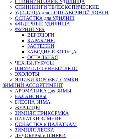
СПИННИНГОВЫЕ УДИЛИЩА
СПИННИНГИ ТЕЛЕСКОПИЧЕСКИЕ
УДИЛИЩА для ПОПЛАВОЧНОЙ ЛОВЛИ
ОСНАСТКА для УДИЛИЩ
ФИДЕРНЫЕ УДИЛИЩА
ФУРНИТУРА
ВЕРТЛЮГИ
КАРАБИНЫ
ЗАСТЕЖКИ
ЗАВОДНЫЕ КОЛЬЦА
ОСТАЛЬНАЯ
ЧЕХЛЫ,ТУБУСЫ
ШНУР ПЛЕТЕННЫЙ ЛЕТО
ЭХОЛОТЫ
ЯЩИКИ,КОРОБКИ,СУМКИ
ЗИМНИЙ АССОРТИМЕНТ
АРОМАТИКА для ЗИМЫ
БАЛАНСИРЫ
БЛЁСНА ЗИМА
ЖЕРЛИЦЫ
ЗИМНЯЯ ПРИКОРМКА
ПАЛАТКИ ЗИМНИЕ
ОСНАСТКА к ПАЛАТКАМ
ЗИМНЯЯ ЛЕСКА
ЛЕДОБУРЫ и ШНЕКИ