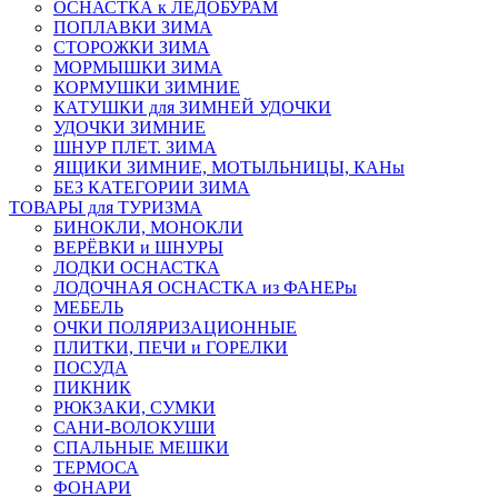
ОСНАСТКА к ЛЕДОБУРАМ
ПОПЛАВКИ ЗИМА
СТОРОЖКИ ЗИМА
МОРМЫШКИ ЗИМА
КОРМУШКИ ЗИМНИЕ
КАТУШКИ для ЗИМНЕЙ УДОЧКИ
УДОЧКИ ЗИМНИЕ
ШНУР ПЛЕТ. ЗИМА
ЯЩИКИ ЗИМНИЕ, МОТЫЛЬНИЦЫ, КАНы
БЕЗ КАТЕГОРИИ ЗИМА
ТОВАРЫ для ТУРИЗМА
БИНОКЛИ, МОНОКЛИ
ВЕРЁВКИ и ШНУРЫ
ЛОДКИ ОСНАСТКА
ЛОДОЧНАЯ ОСНАСТКА из ФАНЕРы
МЕБЕЛЬ
ОЧКИ ПОЛЯРИЗАЦИОННЫЕ
ПЛИТКИ, ПЕЧИ и ГОРЕЛКИ
ПОСУДА
ПИКНИК
РЮКЗАКИ, СУМКИ
САНИ-ВОЛОКУШИ
СПАЛЬНЫЕ МЕШКИ
ТЕРМОСА
ФОНАРИ