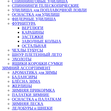
СПИННИНГОВЫЕ УДИЛИЩА
СПИННИНГИ ТЕЛЕСКОПИЧЕСКИЕ
УДИЛИЩА для ПОПЛАВОЧНОЙ ЛОВЛИ
ОСНАСТКА для УДИЛИЩ
ФИДЕРНЫЕ УДИЛИЩА
ФУРНИТУРА
ВЕРТЛЮГИ
КАРАБИНЫ
ЗАСТЕЖКИ
ЗАВОДНЫЕ КОЛЬЦА
ОСТАЛЬНАЯ
ЧЕХЛЫ,ТУБУСЫ
ШНУР ПЛЕТЕННЫЙ ЛЕТО
ЭХОЛОТЫ
ЯЩИКИ,КОРОБКИ,СУМКИ
ЗИМНИЙ АССОРТИМЕНТ
АРОМАТИКА для ЗИМЫ
БАЛАНСИРЫ
БЛЁСНА ЗИМА
ЖЕРЛИЦЫ
ЗИМНЯЯ ПРИКОРМКА
ПАЛАТКИ ЗИМНИЕ
ОСНАСТКА к ПАЛАТКАМ
ЗИМНЯЯ ЛЕСКА
ЛЕДОБУРЫ и ШНЕКИ