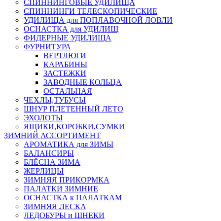
СПИННИНГОВЫЕ УДИЛИЩА
СПИННИНГИ ТЕЛЕСКОПИЧЕСКИЕ
УДИЛИЩА для ПОПЛАВОЧНОЙ ЛОВЛИ
ОСНАСТКА для УДИЛИЩ
ФИДЕРНЫЕ УДИЛИЩА
ФУРНИТУРА
ВЕРТЛЮГИ
КАРАБИНЫ
ЗАСТЕЖКИ
ЗАВОДНЫЕ КОЛЬЦА
ОСТАЛЬНАЯ
ЧЕХЛЫ,ТУБУСЫ
ШНУР ПЛЕТЕННЫЙ ЛЕТО
ЭХОЛОТЫ
ЯЩИКИ,КОРОБКИ,СУМКИ
ЗИМНИЙ АССОРТИМЕНТ
АРОМАТИКА для ЗИМЫ
БАЛАНСИРЫ
БЛЁСНА ЗИМА
ЖЕРЛИЦЫ
ЗИМНЯЯ ПРИКОРМКА
ПАЛАТКИ ЗИМНИЕ
ОСНАСТКА к ПАЛАТКАМ
ЗИМНЯЯ ЛЕСКА
ЛЕДОБУРЫ и ШНЕКИ