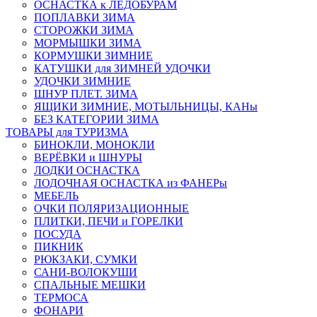
ОСНАСТКА к ЛЕДОБУРАМ
ПОПЛАВКИ ЗИМА
СТОРОЖКИ ЗИМА
МОРМЫШКИ ЗИМА
КОРМУШКИ ЗИМНИЕ
КАТУШКИ для ЗИМНЕЙ УДОЧКИ
УДОЧКИ ЗИМНИЕ
ШНУР ПЛЕТ. ЗИМА
ЯЩИКИ ЗИМНИЕ, МОТЫЛЬНИЦЫ, КАНы
БЕЗ КАТЕГОРИИ ЗИМА
ТОВАРЫ для ТУРИЗМА
БИНОКЛИ, МОНОКЛИ
ВЕРЁВКИ и ШНУРЫ
ЛОДКИ ОСНАСТКА
ЛОДОЧНАЯ ОСНАСТКА из ФАНЕРы
МЕБЕЛЬ
ОЧКИ ПОЛЯРИЗАЦИОННЫЕ
ПЛИТКИ, ПЕЧИ и ГОРЕЛКИ
ПОСУДА
ПИКНИК
РЮКЗАКИ, СУМКИ
САНИ-ВОЛОКУШИ
СПАЛЬНЫЕ МЕШКИ
ТЕРМОСА
ФОНАРИ