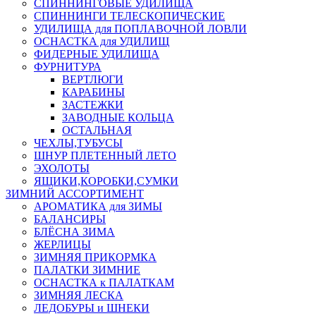
СПИННИНГОВЫЕ УДИЛИЩА
СПИННИНГИ ТЕЛЕСКОПИЧЕСКИЕ
УДИЛИЩА для ПОПЛАВОЧНОЙ ЛОВЛИ
ОСНАСТКА для УДИЛИЩ
ФИДЕРНЫЕ УДИЛИЩА
ФУРНИТУРА
ВЕРТЛЮГИ
КАРАБИНЫ
ЗАСТЕЖКИ
ЗАВОДНЫЕ КОЛЬЦА
ОСТАЛЬНАЯ
ЧЕХЛЫ,ТУБУСЫ
ШНУР ПЛЕТЕННЫЙ ЛЕТО
ЭХОЛОТЫ
ЯЩИКИ,КОРОБКИ,СУМКИ
ЗИМНИЙ АССОРТИМЕНТ
АРОМАТИКА для ЗИМЫ
БАЛАНСИРЫ
БЛЁСНА ЗИМА
ЖЕРЛИЦЫ
ЗИМНЯЯ ПРИКОРМКА
ПАЛАТКИ ЗИМНИЕ
ОСНАСТКА к ПАЛАТКАМ
ЗИМНЯЯ ЛЕСКА
ЛЕДОБУРЫ и ШНЕКИ